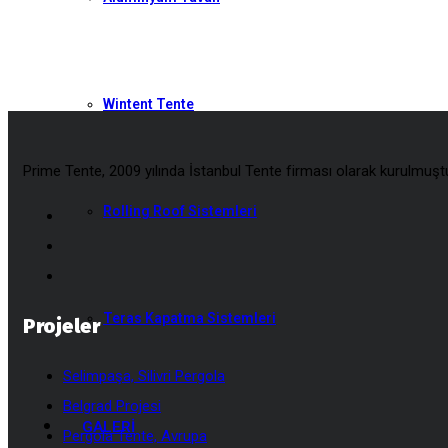
Wintent Tente
Prime Tente, 2009 yılında İstanbul Tente firması olarak kurulmuş
Rolling Roof Sistemleri
Teras Kapatma Sistemleri
Projeler
Selimpaşa, Silivri Pergola
Belgrad Projesi
GALERİ
Pergola Tente, Avrupa