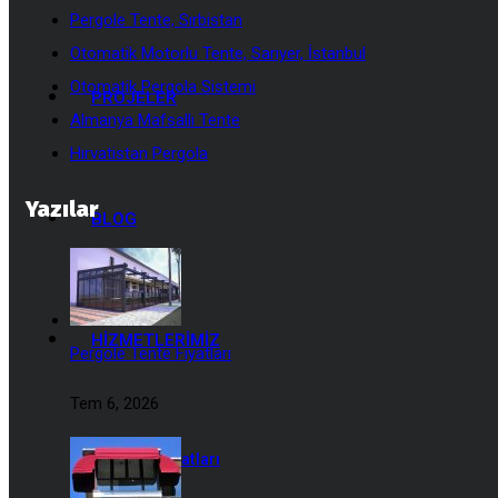
Pergole Tente, Sırbistan
Otomatik Motorlu Tente, Sarıyer, İstanbul
Otomatik Pergola Sistemi
PROJELER
Almanya Mafsallı Tente
Hırvatistan Pergola
Yazılar
BLOG
HIZMETLERIMIZ
Pergole Tente Fiyatları
Tem 6, 2026
Tente Fiyatları