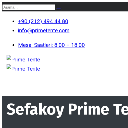
+90 (212) 494 44 80
info@primetente.com
Mesai Saatleri: 8:00 – 18:00
Sefakoy Prime Te