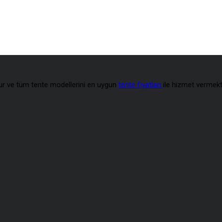
tur ve tüm tente modellerini en uygun
tente fiyatları
ile hizmet vermekt