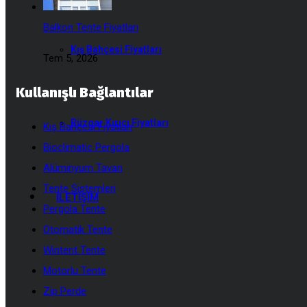
Balkon Tente Fiyatları
Kış Bahçesi Fiyatları
Tem 5, 2026
Kullanışlı Bağlantılar
Rüzgar Kırıcı Fiyatları
Kış Bahçesi Fiyatları
Bioclimatic Pergola
Alüminyum Tavan
Tente Sistemleri
İLETIŞIM
Pergola Tente
Otomatik Tente
Wintent Tente
Motorlu Tente
Zip Perde