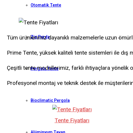
Otomatik Tente
Tüm ürünlerimiz dayanıklı malzemelerle uzun ömürl
Zip Perde
Prime Tente, yüksek kaliteli tente sistemleri ile dış 
Çeşitli tente modellerimiz, farklı ihtiyaçlara yönelik 
Pergola Tente
Profesyonel montaj ve teknik destek ile müşterilerim
Bioclimatic Pergola
Tente Fiyatları
Alüminyum Tavan