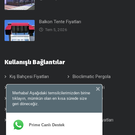
Balkon Tente Fiyatları
Tem 5, 2026
Kullanışlı Bağlantılar
Kış Bahçesi Fiyatları
Bioclimatic Pergola
Alüminyum Tavan
Tente Sistemleri
Merhaba! Aşağıdaki temsilcilerimizden birine
Pergola Tente
Otomatik Tente
tıklayın, mümkün olan en kısa sürede size
geri döneceğiz.
Wintent Tente
Motorlu Tente
Zip Perde
Rüzgar Kırıcı Fiyatları
Prime Canlı Destek