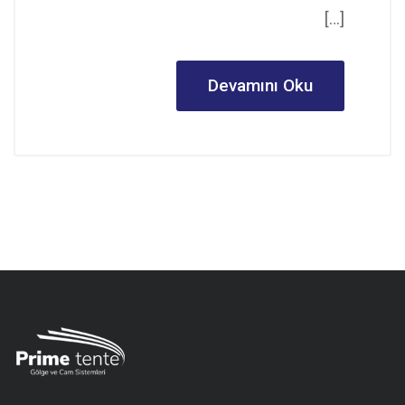
[…]
Devamını Oku