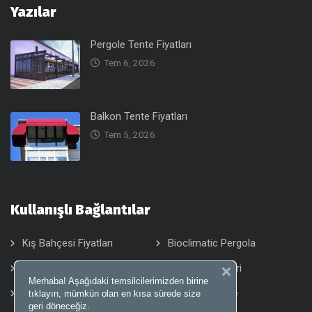
Yazılar
Pergole Tente Fiyatları
Tem 6, 2026
Balkon Tente Fiyatları
Tem 5, 2026
Kullanışlı Bağlantılar
Kış Bahçesi Fiyatları
Bioclimatic Pergola
Alüminyum Tavan
Tente Sistemleri
Merhaba! Aşağıdaki temsilcilerimizden birine
Pergola Tente
Otomatik Tente
tıklayın, mümkün olan en kısa sürede size
geri döneceğiz.