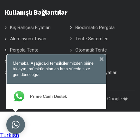
Kullanışlı Bağlantılar
Kış Bahçesi Fiyatları
Bioclimatic Pergola
Alüminyum Tavan
Tente Sistemleri
Pergola Tente
Otomatik Tente
Wintent Tente
Motorlu Tente
Merhaba! Aşağıdaki temsilcilerimizden birine
tıklayın, mümkün olan en kısa sürede size
Zip Perde
Rüzgar Kırıcı Fiyatları
geri döneceğiz.
Prime Canlı Destek
Copyright 2026, Tüm hakları saklıdır. I love you Google ❤️
Turkish