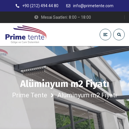
+90 (212) 494 44 80
info@primetente.com
Mesai Saatleri: 8:00 – 18:00
Alüminyum m2 Fiyatı
Prime Tente
Alüminyum m2 Fiyatı