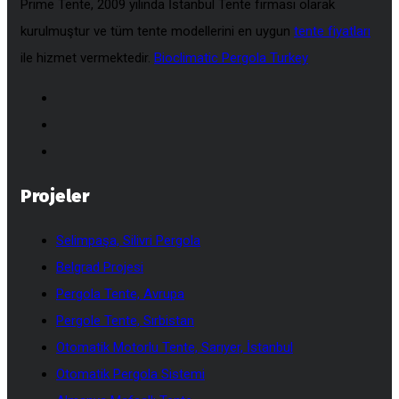
Prime Tente, 2009 yılında İstanbul Tente firması olarak
kurulmuştur ve tüm tente modellerini en uygun
tente fiyatları
ile hizmet vermektedir.
Bioclimatic Pergola Turkey
Projeler
Selimpaşa, Silivri Pergola
Belgrad Projesi
Pergola Tente, Avrupa
Pergole Tente, Sırbistan
Otomatik Motorlu Tente, Sarıyer, İstanbul
Otomatik Pergola Sistemi