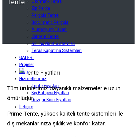
Tente
Otomatik Tente
Zip Perde
Pergola Tente
Bioclimatic Pergola
Alüminyum Tavan
Wintent Tente
Rolling Roof Sistemleri
Teras Kapatma Sistemleri
GALERİ
Projeler
Blog
Hizmetlerimiz
Tente Fiyatları
Tüm ürünlerimiz dayanıklı malzemelerle uzun
Kış Bahçesi Fiyatları
ömürlüdür.
Rüzgar Kırıcı Fiyatları
İletişim
Prime Tente, yüksek kaliteli tente sistemleri ile
dış mekanlarınıza şıklık ve konfor katar.