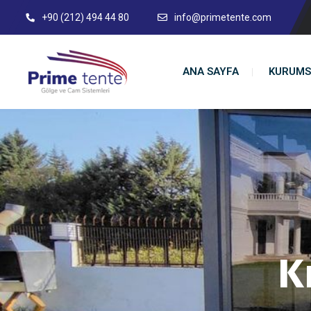
+90 (212) 494 44 80
info@primetente.com
ANA SAYFA
KURUMS
K