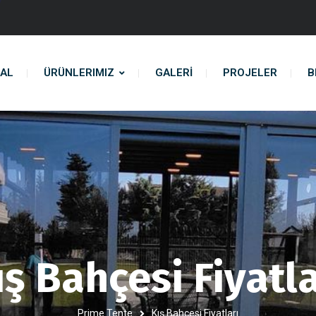
AL
ÜRÜNLERIMIZ
GALERİ
PROJELER
B
ış Bahçesi Fiyatla
Prime Tente
Kış Bahçesi Fiyatları