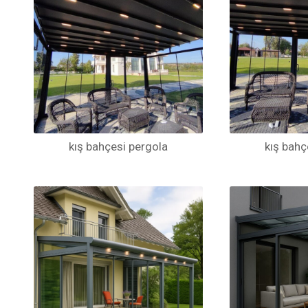
kış bahçesi pergola
kış bahç