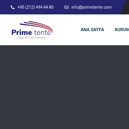
+90 (212) 494 44 80
info@primetente.com
ANA SAYFA
KURU