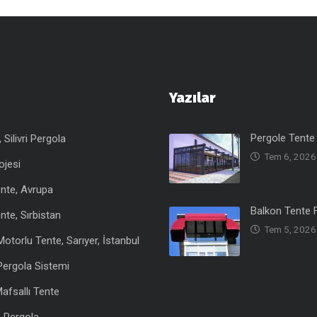
Yazılar
Pergole Tente 
Silivri Pergola
Tem 6, 2026
ojesi
nte, Avrupa
Balkon Tente F
nte, Sırbistan
Tem 5, 2026
otorlu Tente, Sarıyer, İstanbul
Pergola Sistemi
afsallı Tente