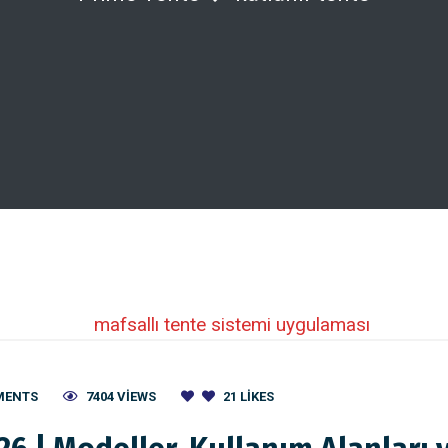
MENTS
7404 VIEWS
21
LIKES