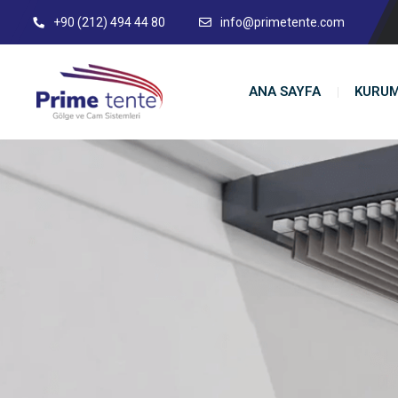
+90 (212) 494 44 80
info@primetente.com
ANA SAYFA
KURU