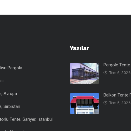
Yazılar
Pergole Tente 
livri Pergola
Tem 6, 2026
si
e, Avrupa
Balkon Tente F
Tem 5, 2026
, Sırbistan
rlu Tente, Sarıyer, İstanbul