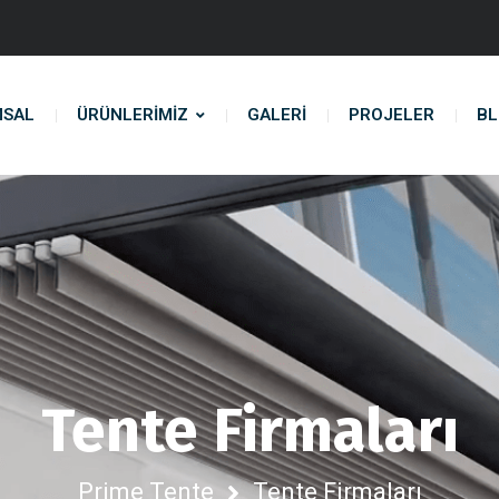
MSAL
ÜRÜNLERIMIZ
GALERİ
PROJELER
B
Tente Firmaları
Prime Tente
Tente Firmaları