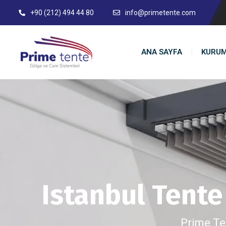
+90 (212) 494 44 80
info@primetente.com
ANA SAYFA
KURU
Istanbul Tente
Prime Te