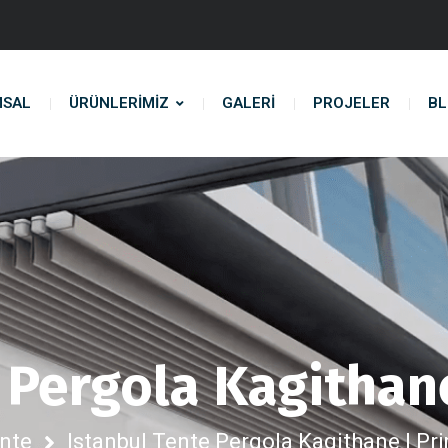
MSAL
ÜRÜNLERIMIZ
GALERİ
PROJELER
B
 Pergola Kagithan
nte
Istanbul Tente Pergola Kagithane | Pr