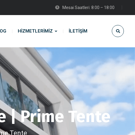
Mesai Saatleri: 8:00 – 18:00
LOG
HIZMETLERIMIZ
İLETIŞIM
e | Prime Tente
ime Tente