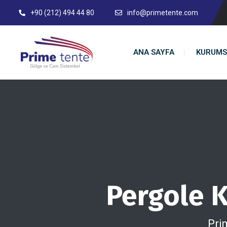
+90 (212) 494 44 80
info@primetente.com
ANA SAYFA
KURUMS
Pergole K
Pri