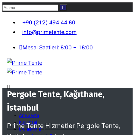
+90 (212) 494 44 80
info@primetente.com
Mesai Saatleri: 8:00 – 18:00
Pergole Tente, Kağıthane,
İstanbul
Ana Sayfa
Kurumsal
Prime Tente
Hizmetler
Pergole Tente,
Ürünlerimiz