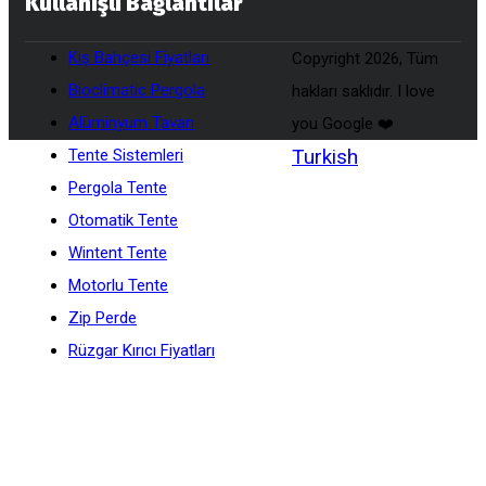
Kullanışlı Bağlantılar
Kış Bahçesi Fiyatları
Copyright 2026, Tüm
Bioclimatic Pergola
hakları saklıdır. I love
Alüminyum Tavan
you Google ❤️
Turkish
Tente Sistemleri
Pergola Tente
Otomatik Tente
Wintent Tente
Motorlu Tente
Zip Perde
Rüzgar Kırıcı Fiyatları