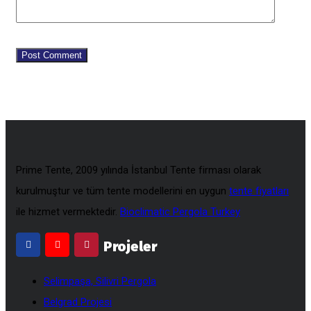
Prime Tente, 2009 yılında İstanbul Tente firması olarak
kurulmuştur ve tüm tente modellerini en uygun
tente fiyatları
ile hizmet vermektedir.
Bioclimatic Pergola Turkey
Projeler
Selimpaşa, Silivri Pergola
Belgrad Projesi