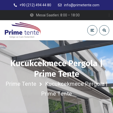
+90 (212) 494 44 80
info@primetente.com
Mesai Saatleri: 8:00 – 18:00
Kucukcekmece Pergola |
Prime Tente
Prime Tente
Kucukcekmece Pergola |
Prime Tente