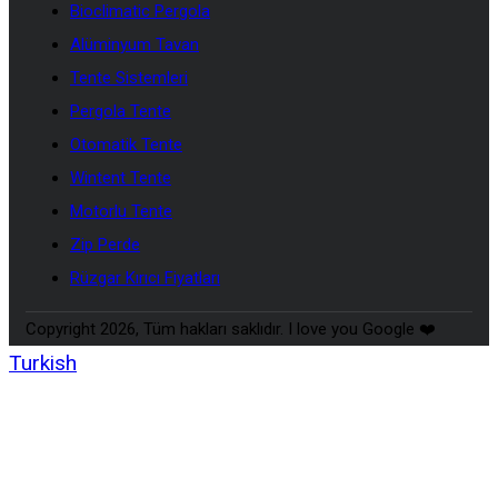
Bioclimatic Pergola
Alüminyum Tavan
Tente Sistemleri
Pergola Tente
Otomatik Tente
Wintent Tente
Motorlu Tente
Zip Perde
Rüzgar Kırıcı Fiyatları
Copyright 2026, Tüm hakları saklıdır. I love you Google ❤️
Turkish