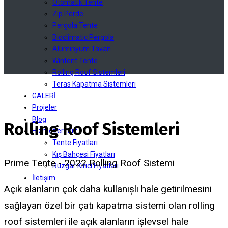
Otomatik Tente
Zip Perde
Pergola Tente
Bioclimatic Pergola
Alüminyum Tavan
Wintent Tente
Rolling Roof Sistemleri
Teras Kapatma Sistemleri
GALERİ
Projeler
Blog
Rolling Roof Sistemleri
Hizmetlerimiz
Tente Fiyatları
Kış Bahçesi Fiyatları
Prime Tente - 2022 Rolling Roof Sistemi
Rüzgar Kırıcı Fiyatları
İletişim
Açık alanların çok daha kullanışlı hale getirilmesini
sağlayan özel bir çatı kapatma sistemi olan rolling
roof sistemleri ile açık alanların işlevsel hale