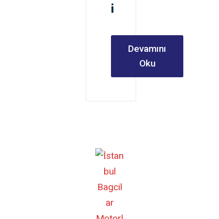
i
Devamını
Oku