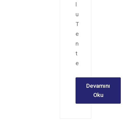
l
u
T
e
n
t
e
Devamını
Oku