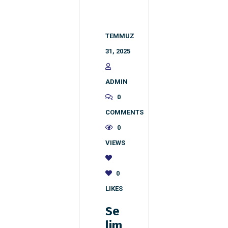
TEMMUZ
31, 2025
ADMIN
0
COMMENTS
0
VIEWS
0
LIKES
Se
lim