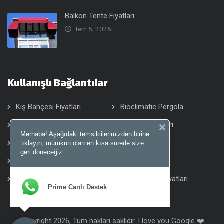
Balkon Tente Fiyatları
Tem 5, 2026
Kullanışlı Bağlantılar
Kış Bahçesi Fiyatları
Bioclimatic Pergola
Alüminyum Tavan
Tente Sistemleri
Merhaba! Aşağıdaki temsilcilerimizden birine
Pergola Tente
Otomatik Tente
tıklayın, mümkün olan en kısa sürede size
geri döneceğiz.
Wintent Tente
Motorlu Tente
Zip Perde
Rüzgar Kırıcı Fiyatları
Prime Canlı Destek
Copyright 2026, Tüm hakları saklıdır. I love you Google ❤️